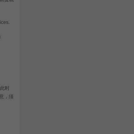
ices.
g
此时
注意，须