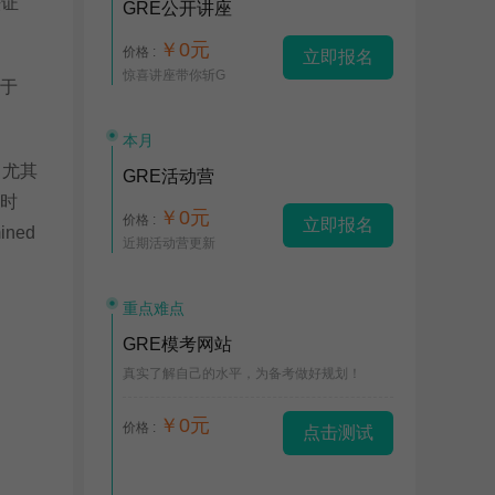
法证
GRE公开讲座
￥0元
价格 :
立即报名
惊喜讲座带你斩G
等于
本月
，尤其
GRE活动营
有时
￥0元
价格 :
立即报名
ined
近期活动营更新
重点难点
GRE模考网站
真实了解自己的水平，为备考做好规划！
￥0元
价格 :
点击测试