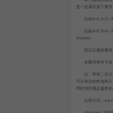
是一定满足题干要求
比如a=4, b=2, choice
比如a=8, b=4, choice
choices.
所以正确答案就一
多数同学对于这道
注：带第二对儿数
可以有目的性地带入：比
同时找到满足题意的a
证明方法：a-b=eve
a/b=even, 