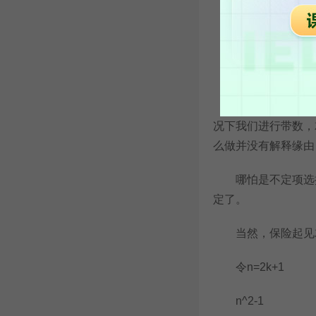
2. B D
3. D
分析：
对于第一题，如果
况下我们进行带数，
么做并没有解释缘由
哪怕是不定项选择
定了。
当然，保险起见就需
令n=2k+1
n^2-1