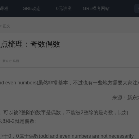
E课程
GRE动态
0元讲座
GRE模考网站
> 正文
识点梳理：奇数偶数
：新东方 马雨
d even numbers)虽然非常基本，不过也有一些地方需要大家
来源：新东
可以被2整除的数字是偶数，不能被2整除的是奇数，比如
，那么8和-2就是偶数;
于偶数(odd and even numbers are not necessarily