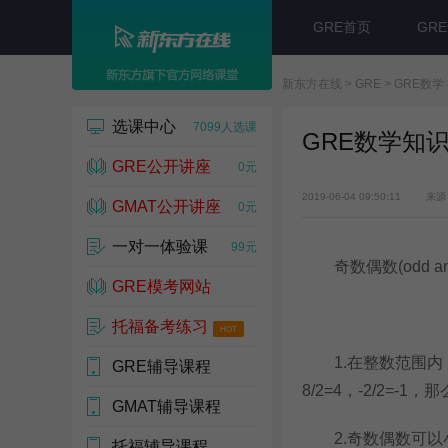
GRE首页
GR
新东方在线
>
GRE
>
GRE数学
选课中心
7099人选课
GRE数学知
GRE公开讲座
0元
2019-06-04 09:50:11
来源
GMAT公开讲座
0元
一对一体验课
99元
奇数偶数(odd an
GRE模考网站
托福备考练习
10000人
HOT
1.在整数范围内，
GRE辅导课程
39209人预约
8/2=4，-2/2=-1
GMAT辅导课程
17537 人
2.奇数偶数可以小于0，0属
托福辅导课程
17537 人