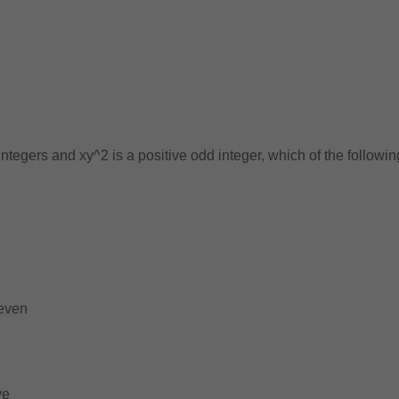
tegers and xy^2 is a positive odd integer, which of the followi
even
ve