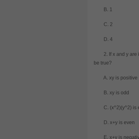
B. 1
C. 2
D. 4
2. If x and y are in
be true?
A. xy is positive
B. xy is odd
C. (x^2)(y^2) is 
D. x+y is even
E. x+y is negati