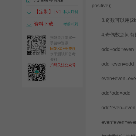
positive);
【定制】1v1
17537 人
私人订制
3.奇数可以用(2k
资料下载
考前冲刺
4.奇偶数之间有
扫码关注掌握一
手留学资讯
回复XDF免费领
odd+odd=even
水平测试和备考
资料
odd+even=odd
扫码关注公众号
even+even=eve
odd*odd=odd
odd*even=even
even*even=eve