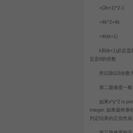
=(2k+1)^2-1
=4k^2+4k
=4k(k+1)
k和(k+1)必定
定是8的倍数
所以除以8余数为
第二题难度一般，
如果x*y^2 is positive
integer. 如果最终乘积是o
判定结果的正负性就
第三题难度较高，