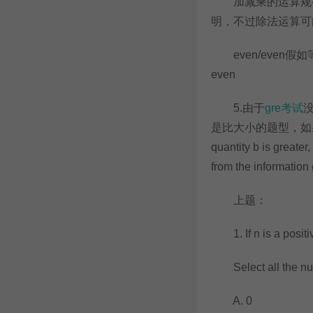
加减乘的运算规律可
明，不过除法运算可
even/even假如
even
5.由于
gre考试
是比大小的题型，如果带入
quantity b is gre
from the information 
上题：
1. If n is a positi
Select all the num
A. 0