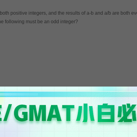
th positive integers, and the results of a-b and a/b are both e
e following must be an odd integer?
是：