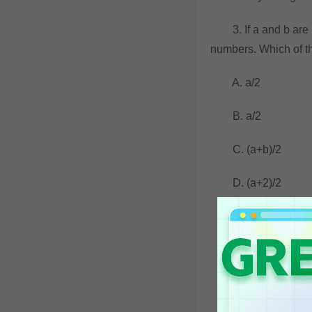
3. If a and b are bo
numbers. Which of th
A. a/2
B. a/2
C. (a+b)/2
D. (a+2)/2
E. (b+2)/2
三道题答案分别
1. A