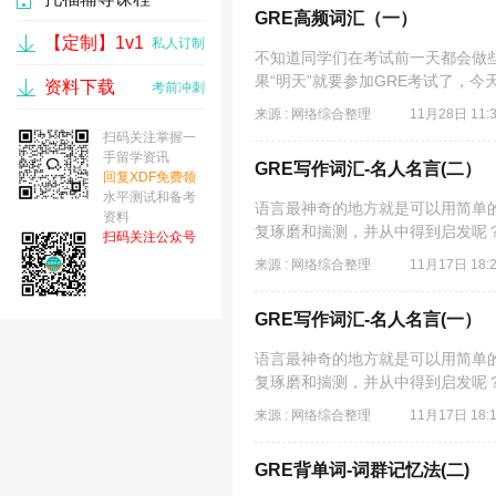
GRE高频词汇（一）
【定制】1v1
17537 人
私人订制
不知道同学们在考试前一天都会做些
果“明天”就要参加GRE考试了，今
资料下载
考前冲刺
来源 : 网络综合整理
11月28日 11:
扫码关注掌握一
手留学资讯
GRE写作词汇-名人名言(二）
回复XDF免费领
水平测试和备考
语言最神奇的地方就是可以用简单
资料
复琢磨和揣测，并从中得到启发呢？
扫码关注公众号
来源 : 网络综合整理
11月17日 18:
GRE写作词汇-名人名言(一）
语言最神奇的地方就是可以用简单
复琢磨和揣测，并从中得到启发呢？
来源 : 网络综合整理
11月17日 18:
GRE背单词-词群记忆法(二)