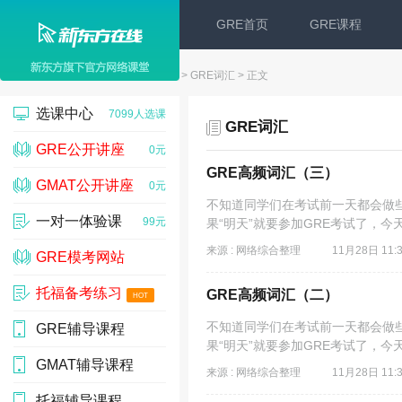
GRE首页
GRE课程
新东方在线
>
GRE
>
GRE词汇
> 正文
选课中心
7099人选课
GRE词汇
GRE公开讲座
0元
GRE高频词汇（三）
GMAT公开讲座
0元
不知道同学们在考试前一天都会做些
一对一体验课
99元
果“明天”就要参加GRE考试了，今
来源 : 网络综合整理
11月28日 11:
GRE模考网站
托福备考练习
10000人
GRE高频词汇（二）
HOT
不知道同学们在考试前一天都会做些
GRE辅导课程
39209人预约
果“明天”就要参加GRE考试了，今
GMAT辅导课程
17537 人
来源 : 网络综合整理
11月28日 11:
托福辅导课程
17537 人