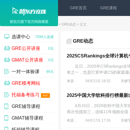
GRE首页
GRE课程
新东方在线
>
GRE
>
GRE动态
> 正文
选课中心
7099人选课
GRE动态
GRE公开讲座
0元
2025CSRankings全球计
GMAT公开讲座
0元
近日，2025年CSRankings
一对一体验课
99元
单之一，也是打算申请CS的家庭最
来源 :
04月21日 18:32
关键字
GRE模考网站
托福备考练习
10000人
2025中国大学软科排行榜最
HOT
4月15日，2025软科中国大学
GRE辅导课程
39209人预约
再次包揽前三，连续11年领跑全国，
GMAT辅导课程
17537 人
来源 :
04月17日 17:26
关键字
托福辅导课程
17537 人