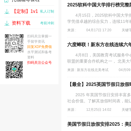
2025软科中国大学排行榜完整
【定制】1v1
17537 人
私人订制
4月15日，2025软科中国大学
学凭借卓越的综合实力，连续11年
资料下载
考前冲刺
来源 :
04月17日 17:20
关键字
扫码关注掌握一
手留学资讯
六度蝉联！新东方在线连续六年
回复XDF免费领
水平测试和备考
4月8日，美国教育考试服务中心
资料
联盟的重要合作机构之一， 北美大
扫码关注公众号
来源 : 新东方在线北美考试
04月09
【最全】2025英国节假日放
2025 年英国节假日安排丰富
社会价值。了解其放假时间表，能让我
来源 :
12月25日 14:02
关键字
美国节假日放假安排2025：